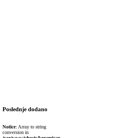
Poslednje dodano
Notice
: Array to string
conversion in
/var/www/vhosts/keramicar-