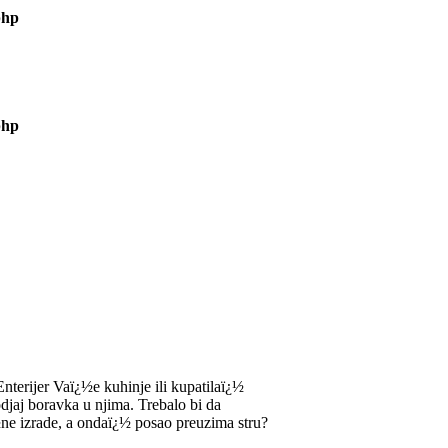
php
php
nterijer Vaï¿½e kuhinje ili kupatilaï¿½
odjaj boravka u njima. Trebalo bi da
¿½ne izrade, a ondaï¿½ posao preuzima stru?