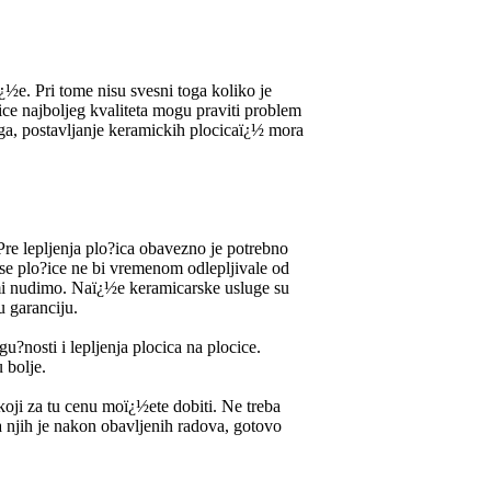
¿½e. Pri tome nisu svesni toga koliko je
ice najboljeg kvaliteta mogu praviti problem
toga, postavljanje keramickih plocicaï¿½ mora
Pre lepljenja plo?ica obavezno je potrebno
 se plo?ice ne bi vremenom odlepljivale od
 mi nudimo. Naï¿½e keramicarske usluge su
 garanciju.
u?nosti i lepljenja plocica na plocice.
 bolje.
koji za tu cenu moï¿½ete dobiti. Ne treba
a njih je nakon obavljenih radova, gotovo