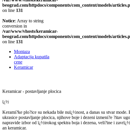
beograd.com/httpdocs/components/com_content/models/articles.
on line
131
Notice
: Array to string
conversion in
/var/www/vhosts/keramicar-
beograd.com/httpdocs/components/com_content/models/articles.
on line
131
Montaza
Adaptacija kupatila
cene
Keramicar
Keramicar - postavljanje plocica
ï¿½
Kerami?ke plo?ice su nekada bile nuï¿½nost, a danas su stvar mode. E
ukrasice postavljanje plocica, njihove boje i dezeni izmeni?e ?itav ug
napravide izbor od ï¿½irokog spektra boja i dezena, veli?ine i zavrï
an keramicar.