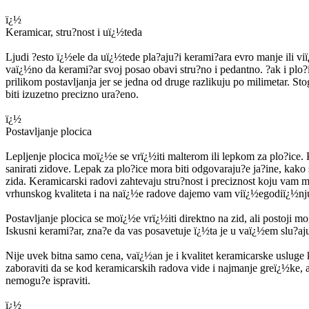
ï¿½
Keramicar, stru?nost i uï¿½teda
Ljudi ?esto ï¿½ele da uï¿½tede pla?aju?i kerami?ara evro manje ili viï
vaï¿½no da kerami?ar svoj posao obavi stru?no i pedantno. ?ak i plo?
prilikom postavljanja jer se jedna od druge razlikuju po milimetar. S
biti izuzetno precizno ura?eno.
ï¿½
Postavljanje plocica
Lepljenje plocica moï¿½e se vrï¿½iti malterom ili lepkom za plo?ice. 
sanirati zidove. Lepak za plo?ice mora biti odgovaraju?e ja?ine, kako
zida. Keramicarski radovi zahtevaju stru?nost i preciznost koju vam
vrhunskog kvaliteta i na naï¿½e radove dajemo vam viï¿½egodiï¿½nju
Postavljanje plocica se moï¿½e vrï¿½iti direktno na zid, ali postoji mog
Iskusni kerami?ar, zna?e da vas posavetuje ï¿½ta je u vaï¿½em slu?aju
Nije uvek bitna samo cena, vaï¿½an je i kvalitet keramicarske usluge 
zaboraviti da se kod keramicarskih radova vide i najmanje greï¿½ke, 
nemogu?e ispraviti.
ï¿½