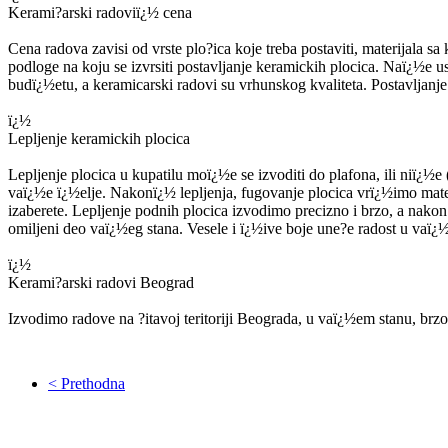
Kerami?arski radoviï¿½ cena
Cena radova zavisi od vrste plo?ica koje treba postaviti, materijala sa k
podloge na koju se izvrsiti postavljanje keramickih plocica. Naï¿½
budï¿½etu, a keramicarski radovi su vrhunskog kvaliteta. Postavljanje
ï¿½
Lepljenje keramickih plocica
Lepljenje plocica u kupatilu moï¿½e se izvoditi do plafona, ili niï¿½e 
vaï¿½e ï¿½elje. Nakonï¿½ lepljenja, fugovanje plocica vrï¿½imo mater
izaberete. Lepljenje podnih plocica izvodimo precizno i brzo, a nakon
omiljeni deo vaï¿½eg stana. Vesele i ï¿½ive boje une?e radost u vaï¿½ 
ï¿½
Kerami?arski radovi Beograd
Izvodimo radove na ?itavoj teritoriji Beograda, u vaï¿½em stanu, brzo,
< Prethodna