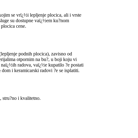
ojim se vrï¿½i lepljenje plocica, ali i vrste
e usluge su dostupne vaï¿½em ku?nom
 plocica cene.
(lepljenje podnih plocica), zavisno od
ijalima otpornim na bu?, u boji koju vi
 naï¿½ih radova, vaï¿½e kupatilo ?e postati
dom i keramicarski radovi ?e se isplatiti.
 stru?no i kvalitetno.